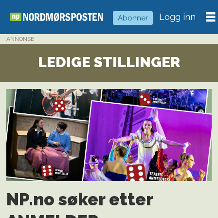
Logg inn
Abonner
ANNONSE
Stilling
LEDIGE STILLINGER
ledig
NP.no søker etter