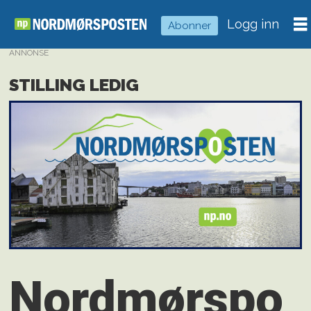
Logg inn
Abonner
ANNONSE
STILLING LEDIG
Nordmørspo