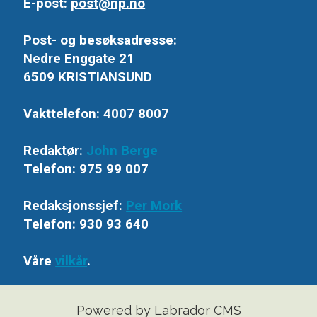
E-post:
post@np.no
Post- og besøksadresse:
Nedre Enggate 21
6509 KRISTIANSUND
Vakttelefon: 4007 8007
Redaktør:
John Berge
Telefon: 975 99 007
Redaksjonssjef:
Per Mork
Telefon: 930 93 640
Våre
vilkår
.
Powered by Labrador CMS