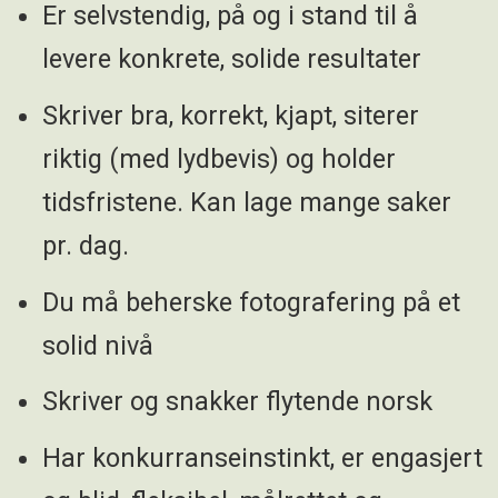
Er selvstendig, på og i stand til å
Arbeidstid:
Turnus, dagtid, kveld og natt, alle dager
levere konkrete, solide resultater
Arbeidsspråk:
Norsk
Antall stillinger: 1 (100 %)
Skriver bra, korrekt, kjapt, siterer
riktig (med lydbevis) og holder
tidsfristene. Kan lage mange saker
pr. dag.
Du må beherske fotografering på et
solid nivå
Skriver og snakker flytende norsk
Har konkurranseinstinkt, er engasjert