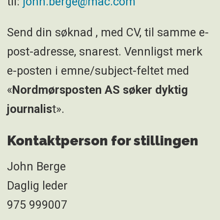
til:
john.berge@mac.com
Send din søknad , med CV, til samme e-
post-adresse, snarest. Vennligst merk
e-posten i emne/subject-feltet med
«
Nordmørsposten AS søker dyktig
journalis
t».
Kontaktperson for stillingen
John Berge
Daglig leder
975 999007