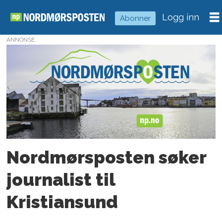
Logg inn
Abonner
ANNONSE
Tag:
john
berge
Nordmørsposten søker
journalist til
Kristiansund