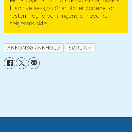
Flere kjøpere har allerede sikret seg nøkkel
til sin nye seksjon. Snart åpner portene for
resten – og forventningene er høye fra
selgerens side.
ANNONSØRINNHOLD
SØRLIA 9