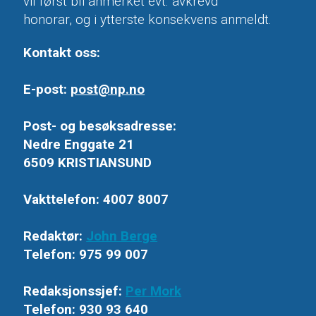
vil først bli anmerket evt. avkrevd
honorar, og i ytterste konsekvens anmeldt.
Kontakt oss:
E-post:
post@np.no
Post- og besøksadresse:
Nedre Enggate 21
6509 KRISTIANSUND
Vakttelefon: 4007 8007
Redaktør:
John Berge
Telefon: 975 99 007
Redaksjonssjef:
Per Mork
Telefon: 930 93 640