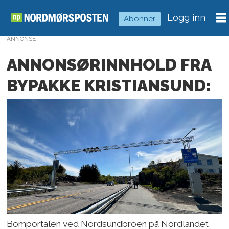
Logg inn
Abonner
ANNONSE
ANNONSØRINNHOLD FRA
BYPAKKE KRISTIANSUND:
Bomportalen ved Nordsundbroen på Nordlandet